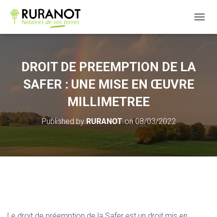
OUVRI
DROIT DE PREEMPTION DE LA
SAFER : UNE MISE EN ŒUVRE
MILLIMETREE
Published by
RURANOT
on
08/03/2022
Le droit de préemption de la Safer est un droit mis en