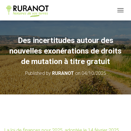
OUVRI
Des incertitudes autour des
nouvelles exonérations de droits
de mutation à titre gratuit
Published by
RURANOT
on
04/10/2025
La loi de finances pour 2025, adoptée le 14 février 2025