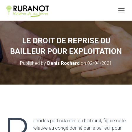
OUVRI
LE DROIT DE REPRISE DU
BAILLEUR POUR EXPLOITATION
Published by
Denis Rochard
on
02/04/2021
armi les particularités du bail rural, figure celle
relative au congé donné par le bailleur pour