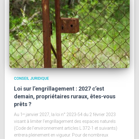
CONSEIL JURIDIQUE
Loi sur l’engrillagement : 2027 c’est
demain, propriétaires ruraux, êtes-vous
prêts ?
Au 1ᵉʳ janvier 2027, la loi n° 2023-54 du 2 février 2023
visant à limiter l‘engrillagement des espaces naturels
(Code de l’environnement articles L 372-1 et suivants)
entrera pleinement en vigueur. Pour de nombreux