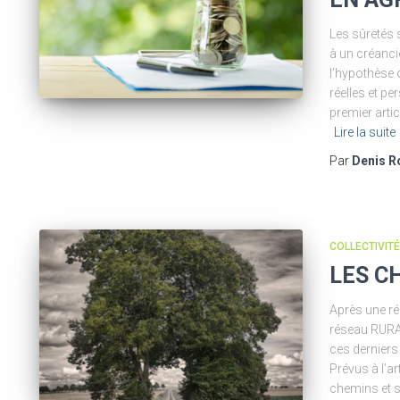
Les sûretés 
à un créanci
l’hypothèse o
réelles et p
premier arti
Lire la suite
Par
Denis R
COLLECTIVIT
LES C
Après une ré
réseau RURAN
ces derniers
Prévus à l’ar
chemins et s