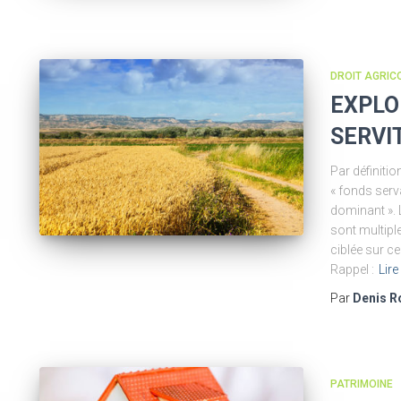
DROIT AGRIC
EXPLO
SERVI
Par définitio
« fonds serva
dominant ». 
sont multip
ciblée sur ce
Rappel :
Lire
Par
Denis R
PATRIMOINE