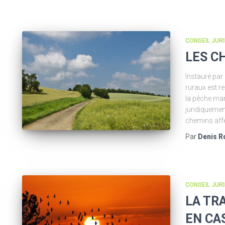
CONSEIL JUR
LES C
Instauré par 
ruraux est re
la pêche mar
juridiquemen
chemins affe
Par
Denis R
CONSEIL JUR
LA TR
EN CA