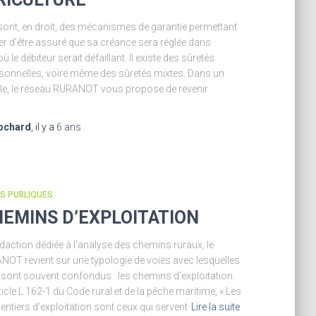
sont, en droit, des mécanismes de garantie permettant
er d’être assuré que sa créance sera réglée dans
ù le débiteur serait défaillant. Il existe des sûretés
ersonnelles, voire même des sûretés mixtes. Dans un
cle, le réseau RURANOT vous propose de revenir
ochard
, il y a
6 ans
ÉS PUBLIQUES
HEMINS D’EXPLOITATION
daction dédiée à l’analyse des chemins ruraux, le
OT revient sur une typologie de voies avec lesquelles
 sont souvent confondus : les chemins d’exploitation.
ticle L 162-1 du Code rural et de la pêche maritime, « Les
entiers d’exploitation sont ceux qui servent
Lire la suite