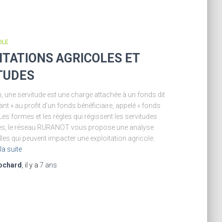
OLE
ITATIONS AGRICOLES ET
TUDES
n, une servitude est une charge attachée à un fonds dit
nt » au profit d’un fonds bénéficiaire, appelé « fonds
Les formes et les règles qui régissent les servitudes
les, le réseau RURANOT vous propose une analyse
lles qui peuvent impacter une exploitation agricole.
 la suite
ochard
, il y a
7 ans