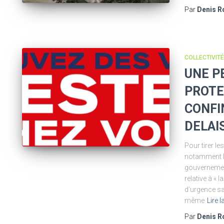
Par
Denis R
COLLECTIVIT
UNE P
PROTE
CONFI
DELAIS
Pour tirer l
notamment le
gouvernemen
relative à «
d’urgence sa
même
Lire l
Par
Denis R