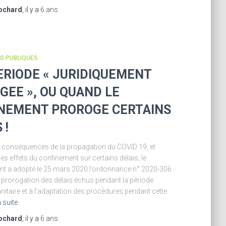
ochard
, il y a
6 ans
ÉS PUBLIQUES
ERIODE « JURIDIQUEMENT
GEE », OU QUAND LE
NEMENT PROROGE CERTAINS
 !
es conséquences de la propagation du COVID 19, et
s effets du confinement sur certains délais, le
t a adopté le 25 mars 2020 l’ordonnance n° 2020-306
 la prorogation des délais échus pendant la période
nitaire et à l’adaptation des procédures pendant cette
a suite
ochard
, il y a
6 ans