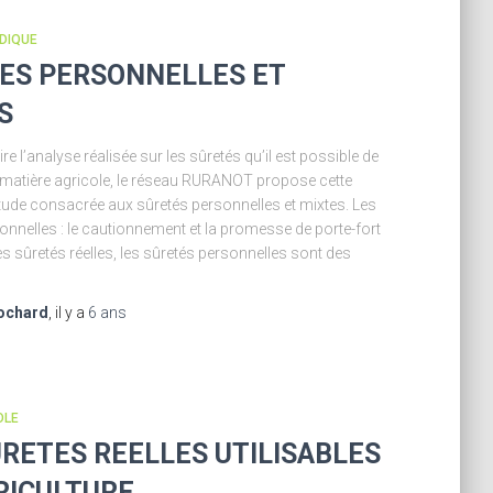
IDIQUE
ES PERSONNELLES ET
S
ire l’analyse réalisée sur les sûretés qu’il est possible de
 matière agricole, le réseau RURANOT propose cette
étude consacrée aux sûretés personnelles et mixtes. Les
onnelles : le cautionnement et la promesse de porte-fort
es sûretés réelles, les sûretés personnelles sont des
ochard
, il y a
6 ans
OLE
URETES REELLES UTILISABLES
RICULTURE