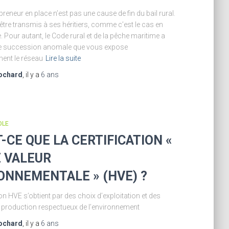
reneur en place n’est pas une cause de fin du bail rural.
 être transmis à ses héritiers, comme c’est le cas en
e. Pour autant, le Code rural et de la pêche maritime a
e succession anomale que vous expose
ent le réseau
Lire la suite
ochard
, il y a
6 ans
OLE
-CE QUE LA CERTIFICATION «
 VALEUR
ONNEMENTALE » (HVE) ?
ion HVE s’obtient par des choix d’exploitation et des
 production respectueux de l’environnement
ochard
, il y a
6 ans