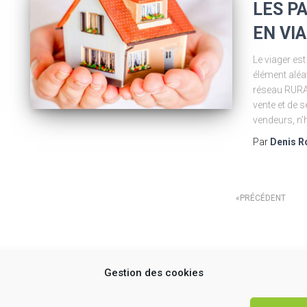
LES P
EN VI
Le viager es
élément aléat
réseau RURA
vente et de 
vendeurs, n’
Par
Denis R
Pagination
PRÉCÉDENT
des
Gestion des cookies
publications