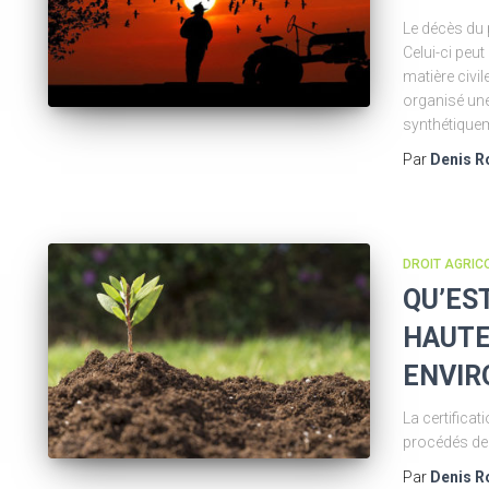
Le décès du p
Celui-ci peut
matière civil
organisé un
synthétiquem
Par
Denis R
DROIT AGRIC
QU’EST
HAUTE
ENVIR
La certificat
procédés de
Par
Denis R