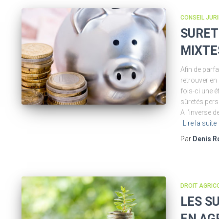
CONSEIL JUR
SURET
MIXTE
Afin de parfa
retrouver en
fois-ci une 
sûretés pers
A l’inverse d
Lire la suite
Par
Denis R
DROIT AGRIC
LES S
EN AG