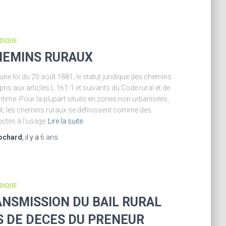
IDIQUE
HEMINS RURAUX
une loi du 20 août 1881, le statut juridique des chemins
pris aux articles L 161-1 et suivants du Code rural et de
itime. Pour la plupart situés en zones non urbanisées,
t, les chemins ruraux se définissent comme des
ctés à l’usage
Lire la suite
ochard
, il y a
6 ans
IDIQUE
ANSMISSION DU BAIL RURAL
S DE DECES DU PRENEUR